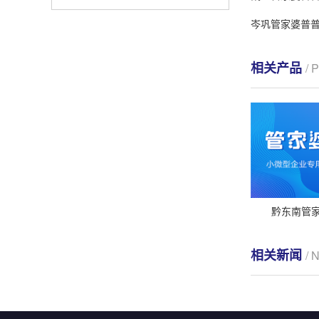
岑巩管家婆普普
相关产品
/
黔东南管家
相关新闻
/ 