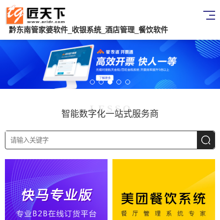
黔东南管家婆软件_收银系统_酒店管理_餐饮软件
L E S S O
智能数字化一站式服务商